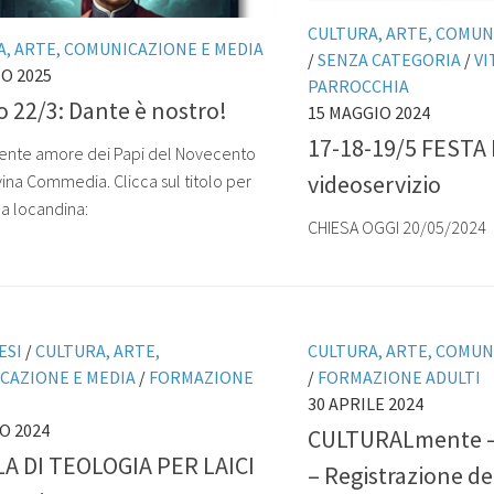
CULTURA, ARTE, COMUN
, ARTE, COMUNICAZIONE E MEDIA
/
SENZA CATEGORIA
/
VI
O 2025
PARROCCHIA
 22/3: Dante è nostro!
15 MAGGIO 2024
17-18-19/5 FESTA 
lgente amore dei Papi del Novecento
videoservizio
vina Commedia. Clicca sul titolo per
la locandina:
CHIESA OGGI 20/05/2024
ESI
/
CULTURA, ARTE,
CULTURA, ARTE, COMUN
CAZIONE E MEDIA
/
FORMAZIONE
/
FORMAZIONE ADULTI
30 APRILE 2024
O 2024
CULTURALmente –
A DI TEOLOGIA PER LAICI
– Registrazione de