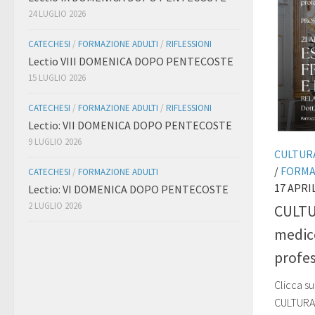
24 LUGLIO 2026
CATECHESI
/
FORMAZIONE ADULTI
/
RIFLESSIONI
Lectio VIII DOMENICA DOPO PENTECOSTE
15 LUGLIO 2026
CATECHESI
/
FORMAZIONE ADULTI
/
RIFLESSIONI
Lectio: VII DOMENICA DOPO PENTECOSTE
9 LUGLIO 2026
CULTURA
/
FORMA
CATECHESI
/
FORMAZIONE ADULTI
17 APRI
Lectio: VI DOMENICA DOPO PENTECOSTE
2 LUGLIO 2026
CULTU
medico
profe
Clicca su
CULTURA