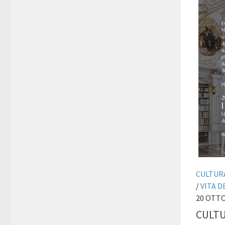
CULTURA
/
VITA 
20 OTT
CULT