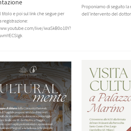
ntazione
Proponiamo di seguito la 
l titolo e poi sul link che segue per
dell’intervento del dottor
 registrazione:
/www.youtube.com/live/iwaSkB0o10Y?
tuvmYECSlgk