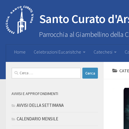
Santo Curato d'Ar
Parrocchia al Giambellino della 
Home
Celebrazioni Eucarisitche
Catechesi
Ca
CATE
Ricerca
per:
AVVISI E APPROFONDIMENTI
AVVISI DELLA SETTIMANA
CALENDARIO MENSILE