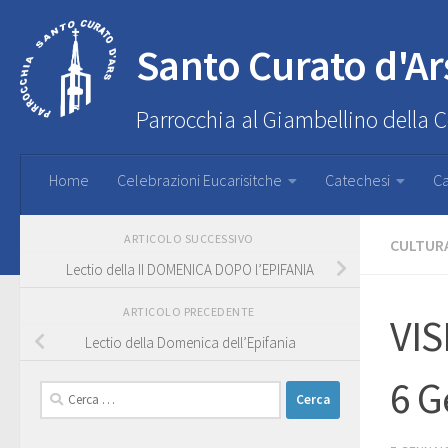
Santo Curato d'Ar
Parrocchia al Giambellino della 
Home
Celebrazioni Eucarisitche
Catechesi
Ca
ARTICOLO SUCCESSIVO
CULTURA
Lectio della II DOMENICA DOPO l’EPIFANIA
ARTICOLO PRECEDENTE
VIS
Lectio della Domenica dell’Epifania
6 G
Ricerca
per: