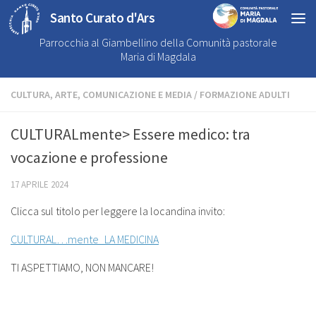
Santo Curato d'Ars
Parrocchia al Giambellino della Comunità pastorale
Maria di Magdala
CULTURA, ARTE, COMUNICAZIONE E MEDIA
/
FORMAZIONE ADULTI
CULTURALmente> Essere medico: tra
vocazione e professione
17 APRILE 2024
Clicca sul titolo per leggere la locandina invito:
CULTURAL…mente_LA MEDICINA
TI ASPETTIAMO, NON MANCARE!