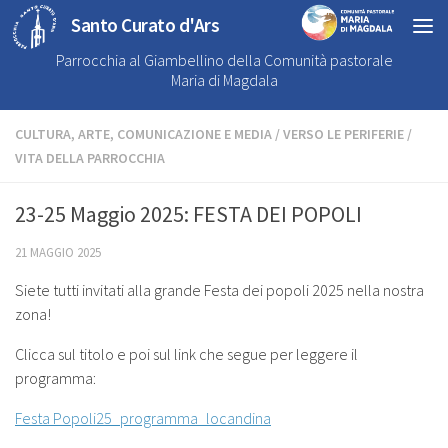
Santo Curato d'Ars
Parrocchia al Giambellino della Comunità pastorale
Maria di Magdala
CULTURA, ARTE, COMUNICAZIONE E MEDIA
/
VERSO LE PERIFERIE
/
VITA DELLA PARROCCHIA
23-25 Maggio 2025: FESTA DEI POPOLI
21 MAGGIO 2025
Siete tutti invitati alla grande Festa dei popoli 2025 nella nostra
zona!
Clicca sul titolo e poi sul link che segue per leggere il
programma:
Festa Popoli25_programma_locandina