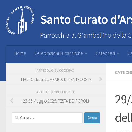
Santo Curato d'Ar
Parrocchia al Giambellino della 
Home
Celebrazioni Eucarisitche
Catechesi
Ca
ARTICOLO SUCCESSIVO
CATECH
LECTIO della DOMENICA DI PENTECOSTE
ARTICOLO PRECEDENTE
29/
23-25 Maggio 2025: FESTA DEI POPOLI
del
Ricerca
per: