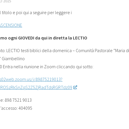
O 2025
l titolo e poi qui a seguire per leggere i
 ASCENSIONE
mo ogni GIOVEDI da qui in diretta la LECTIO
o: LECTIO testi biblici della domenica – Comunità Pastorale “Maria d
 Giambellino
0 Entra nella riunione in Zoom cliccando qui sotto:
us02web.zoom.us/j/89875219013?
ROSzRkSnZqS2Z5ZjRadTdsRGRTdz09
one: 898 7521 9013
’accesso: 404095