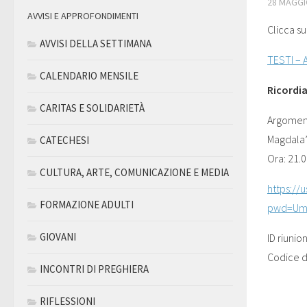
28 MAGGI
AVVISI E APPROFONDIMENTI
Clicca su
AVVISI DELLA SETTIMANA
TESTI –
CALENDARIO MENSILE
Ricordia
CARITAS E SOLIDARIETÀ
Argoment
Magdala”
CATECHESI
Ora: 21.0
CULTURA, ARTE, COMUNICAZIONE E MEDIA
https://
FORMAZIONE ADULTI
pwd=Um
GIOVANI
ID riuni
Codice d
INCONTRI DI PREGHIERA
RIFLESSIONI