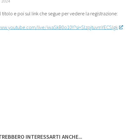
 2024
l titolo e poi sul link che segue per vedere la registrazione:
www.youtube.com/live/iwaSkB0o10Y?si=SlzpjtuvmYECSlgk
REBBERO INTERESSARTI ANCHE...