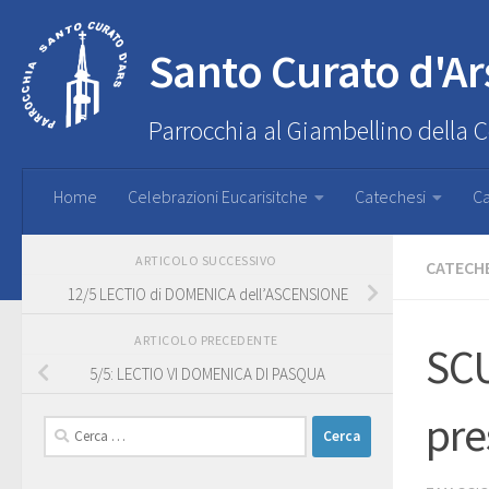
Santo Curato d'Ar
Parrocchia al Giambellino della 
Home
Celebrazioni Eucarisitche
Catechesi
Ca
ARTICOLO SUCCESSIVO
CATECH
12/5 LECTIO di DOMENICA dell’ASCENSIONE
ARTICOLO PRECEDENTE
SCU
5/5: LECTIO VI DOMENICA DI PASQUA
pre
Ricerca
per: