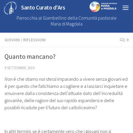
Santo Curato d'Ars
Parrocchia al Giambellino della Comunità pastorale
Maria di Magdala
GIOVANI
/
RIFLESSIONI
0
Quanto mancano?
9 SETTEMBRE 2019
N
on è che stiamo noi stessi imparando a vivere senza giovani ed
è per questo che fatichiamo a cogliere e a lasciarci inquietare e
smuovere dalla consistenza dell’attuale dato dell’incredulità
giovanile, delle ragioni del suo rapido espandersi e delle
possibili ricadute per il futuro del cattolicesimo?
In altri termini: se è certamente vero che i giovani non si