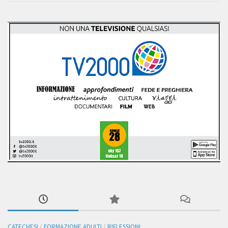
CATECHESI
/
FORMAZIONE ADULTI
/
RIFLESSIONI