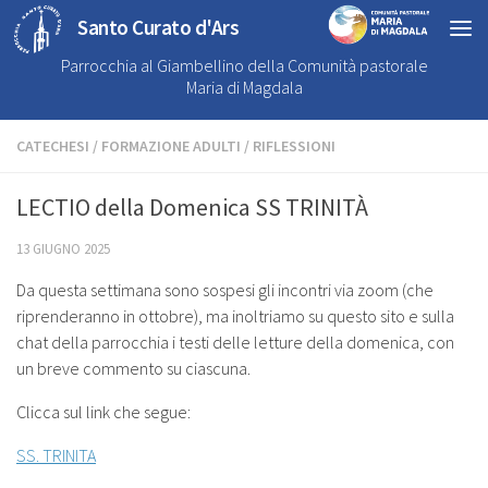
Santo Curato d'Ars
Parrocchia al Giambellino della Comunità pastorale
Maria di Magdala
CATECHESI
/
FORMAZIONE ADULTI
/
RIFLESSIONI
LECTIO della Domenica SS TRINITÀ
13 GIUGNO 2025
Da questa settimana sono sospesi gli incontri via zoom (che
riprenderanno in ottobre), ma inoltriamo su questo sito e sulla
chat della parrocchia i testi delle letture della domenica, con
un breve commento su ciascuna.
Clicca sul link che segue:
SS. TRINITA