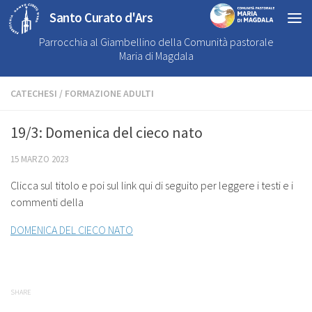
Santo Curato d'Ars
Parrocchia al Giambellino della Comunità pastorale
Maria di Magdala
CATECHESI
/
FORMAZIONE ADULTI
19/3: Domenica del cieco nato
15 MARZO 2023
Clicca sul titolo e poi sul link qui di seguito per leggere i testi e i
commenti della
DOMENICA DEL CIECO NATO
SHARE