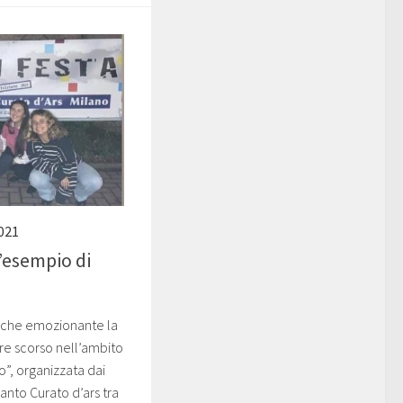
021
’esempio di
nche emozionante la
bre scorso nell’ambito
o”, organizzata dai
anto Curato d’ars tra