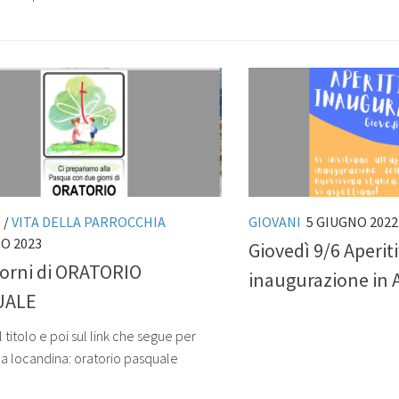
I
/
VITA DELLA PARROCCHIA
GIOVANI
5 GIUGNO 2022
O 2023
Giovedì 9/6 Aperiti
iorni di ORATORIO
inaugurazione in 
UALE
l titolo e poi sul link che segue per
la locandina: oratorio pasquale