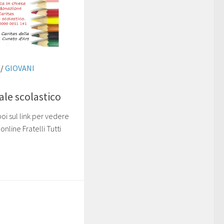
/
GIOVANI
ale scolastico
oi sul link per vedere
nline Fratelli Tutti