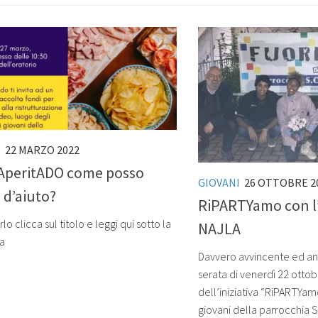
I
22 MARZO 2022
AperitADO come posso
GIOVANI
26 OTTOBRE 2
 d’aiuto?
RiPARTYamo con l
lo clicca sul titolo e leggi qui sotto la
NAJLA
a
Davvero avvincente ed a
serata di venerdì 22 otto
dell’iniziativa “RiPARTYam
giovani della parrocchia S