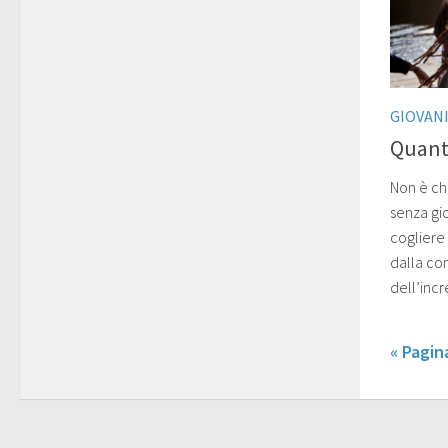
GIOVAN
Quant
Non è ch
senza gi
cogliere
dalla co
dell’incr
« Pagi