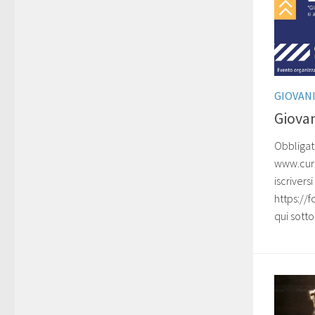
GIOVAN
Giova
Obbliga
www.cura
iscrivers
https://
qui sott