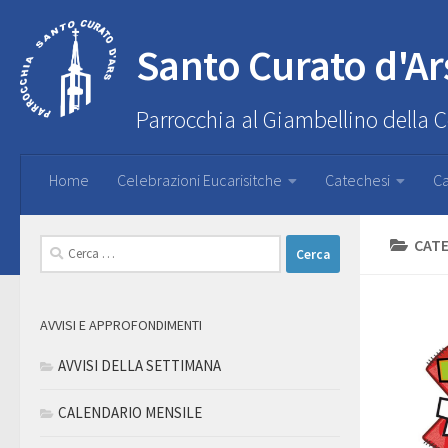
Santo Curato d'Ar
Parrocchia al Giambellino della 
Home
Celebrazioni Eucarisitche
Catechesi
Ca
CATE
Ricerca
per:
AVVISI E APPROFONDIMENTI
AVVISI DELLA SETTIMANA
CALENDARIO MENSILE