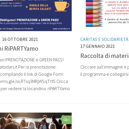
I
16 OTTOBRE 2021
CARITAS E SOLIDARIETÀ
17 GENNAIO 2021
ni RiPARTYamo
Raccolta di materi
tori PRENOTAZIONE e GREEN PASS!
Cliccare sull’immagine e p
todars.it Per la prenotazione:
il programma e collegarsi o
i compilando il link di Google Form:
forms.gle/oLR7sq3MRjWSqTYt5 Clicca
o per vedere la locandina: riPARTYamo
0