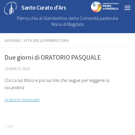
Santo Curato d'Ars
Parrocchia al Giambellino della Comunità pastorale
Maria di Magdala
GIOVANI
/
VITA DELLA PARROCCHIA
Due giorni di ORATORIO PASQUALE
22 MARZO 2023
Clicca sul titolo e poi sul link che segue per leggere la
locandina:
oratorio pasquale
SHARE