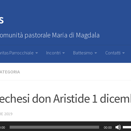
s
Comunità pastorale Maria di Magdala
ritas Parrocchiale
Incontri
Battesimo
Contatti
CATEGORIA
echesi don Aristide 1 dice
RE 2019
Us
0:00
00:00