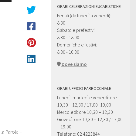
ORARI CELEBRAZIONI EUCARISTICHE
i
Feriali (da lunedì a venerdì):
ccia
8.30
giù
Sabato e prefestivi:
8.30 - 18.00
Domeniche e festivi:
entare
8.30 - 10.30
inuire
Dove siamo
ume.
ORARI UFFICIO PARROCCHIALE
Lunedì, martedì e venerdì: ore
10,30 – 12,30 / 17,00 -19,00
Mercoledì: ore 10,30 – 12,30
Giovedì: ore 10,30 – 12,30 / 17,00
– 19,00
la Parola –
Telefono: 02 4223844