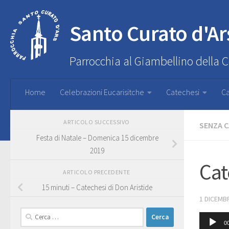
Santo Curato d'Ar
Parrocchia al Giambellino della 
Home
Celebrazioni Eucarisitche
Catechesi
Ca
ARTICOLO SUCCESSIVO
SENZA 
Festa di Natale – Domenica 15 dicembre
2019
Cat
ARTICOLO PRECEDENTE
15 minuti – Catechesi di Don Aristide
1 DICEMB
Ricerca
Audio
0
per: