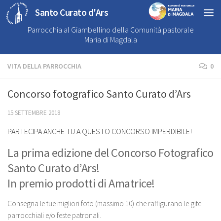
Santo Curato d'Ars
Parrocchia al Giambellino della Comunità pastorale
Maria di Magdala
VITA DELLA PARROCCHIA
0
Concorso fotografico Santo Curato d’Ars
15 SETTEMBRE 2018
PARTECIPA ANCHE TU A QUESTO CONCORSO IMPERDIBILE!
La prima edizione del Concorso Fotografico
Santo Curato d’Ars!
In premio prodotti di Amatrice!
Consegna le tue migliori foto (massimo 10) che raffigurano le gite
parrocchiali e/o feste patronali.