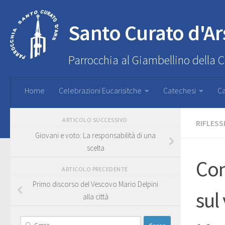
Santo Curato d'Ar
Parrocchia al Giambellino della 
Home
Celebrazioni Eucarisitche
Catechesi
Ca
ARTICOLO SUCCESSIVO
RIFLESS
Giovani e voto: La responsabilità di una
scelta
Con
ARTICOLO PRECEDENTE
Primo discorso del Vescovo Mario Delpini
sul
alla città
Ricerca