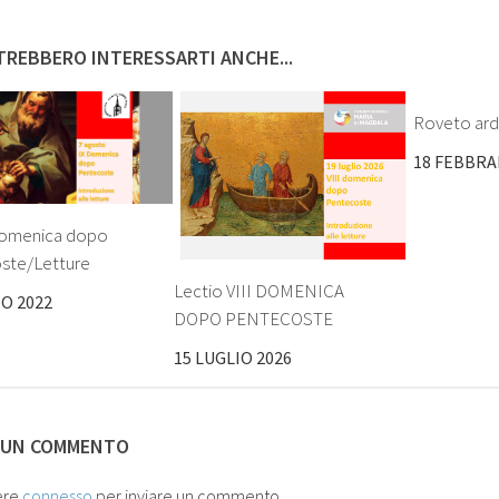
REBBERO INTERESSARTI ANCHE...
Roveto ar
18 FEBBRA
 Domenica dopo
ste/Letture
Lectio VIII DOMENICA
O 2022
DOPO PENTECOSTE
15 LUGLIO 2026
 UN COMMENTO
ere
connesso
per inviare un commento.