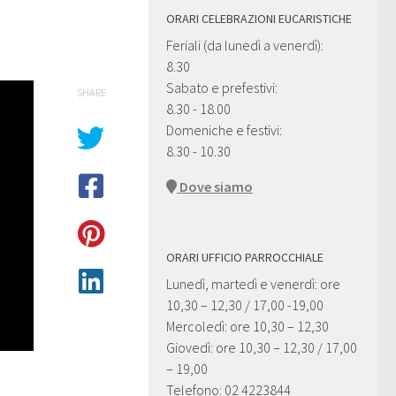
ORARI CELEBRAZIONI EUCARISTICHE
Feriali (da lunedì a venerdì):
8.30
Sabato e prefestivi:
SHARE
8.30 - 18.00
Domeniche e festivi:
8.30 - 10.30
Dove siamo
ORARI UFFICIO PARROCCHIALE
Lunedì, martedì e venerdì: ore
10,30 – 12,30 / 17,00 -19,00
Mercoledì: ore 10,30 – 12,30
Giovedì: ore 10,30 – 12,30 / 17,00
– 19,00
Telefono: 02 4223844