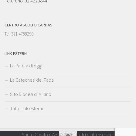
Telefono: 02 4223844
CENTRO ASCOLTO CARITAS
Tel. 371 4788290
LINK ESTERNI
La Parola di oggi
La Catechesi del Papa
Sito Diocesi di Milano
Tutti i link esterni
Santo Curato d'Ars © 2026. Tutti i diritti riservati.