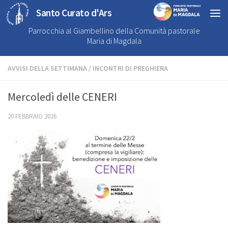
Santo Curato d'Ars
Parrocchia al Giambellino della Comunità pastorale
Maria di Magdala
AVVISI DELLA SETTIMANA
/
INCONTRI DI PREGHIERA
Mercoledì delle CENERI
20 FEBBRAIO 2026