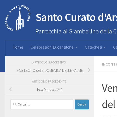
Santo Curato d'Ar
Parrocchia al Giambellino della 
Home
Celebrazioni Eucarisitche
Catechesi
Ca
ARTICOLO SUCCESSIVO
INCONTR
24/3 LECTIO della DOMENICA DELLE PALME
ARTICOLO PRECEDENTE
Ven
Eco Marzo 2024
del
Ricerca
per: