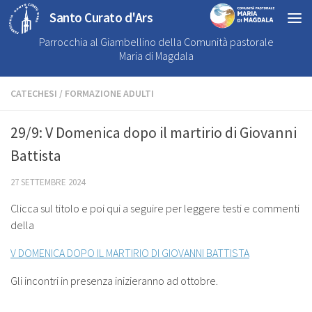
Santo Curato d'Ars
Parrocchia al Giambellino della Comunità pastorale
Maria di Magdala
CATECHESI
/
FORMAZIONE ADULTI
29/9: V Domenica dopo il martirio di Giovanni
Battista
27 SETTEMBRE 2024
Clicca sul titolo e poi qui a seguire per leggere testi e commenti
della
V DOMENICA DOPO IL MARTIRIO DI GIOVANNI BATTISTA
Gli incontri in presenza inizieranno ad ottobre.