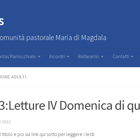
s
Comunità pastorale Maria di Magdala
ritas Parrocchiale
Incontri
Battesimo
Contatti
IONE ADULTI
3:Letture IV Domenica di q
 2022
 titolo e poi sul link qui sotto per leggere i testi: