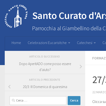
Santo Curato d'Ar
Parrocchia al Giambellino della 
Home
Celebrazioni Eucarisitche
Catechesi
Ca
ARTICOLO SUCCESSIVO
FORMAZ
Dopo AperitADO come posso essere
d’aiuto?
27/
ARTICOLO PRECEDENTE
20/3: III Domenica di quaresima
22 MARZO
Ricerca
Clicca sul
per: