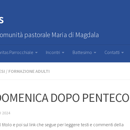
s
Comunità pastorale Maria di Magdala
ritas Parrocchiale
Incontri
Battesimo
Contatti
ESI
/
FORMAZIONE ADULTI
 DOMENICA DOPO PENTECO
 2024
l titolo e poi sul link che segue per leggere testi e commenti della