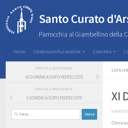
Santo Curato d'Ar
Parrocchia al Giambellino della 
Home
Celebrazioni Eucarisitche
Catechesi
Ca
ARTICOLO SUCCESSIVO
CATECH
XII DOMENICA DOPO PENTECOSTE
ARTICOLO PRECEDENTE
XI
X DOMENICA DOPO PENTECOSTE
5 AGOSTO
Ricerca
per:
Clicca su