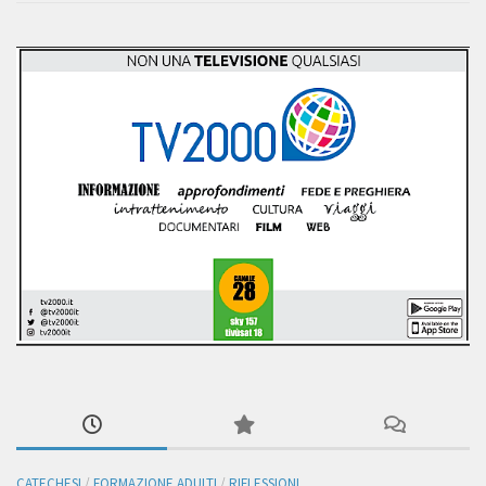
CATECHESI
/
FORMAZIONE ADULTI
/
RIFLESSIONI