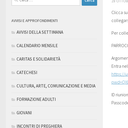
28 OTTOB
per:
Clicca su
collegars
AVVISI E APPROFONDIMENTI
AVVISI DELLA SETTIMANA
Per colle
PARROCCH
CALENDARIO MENSILE
Argoment
CARITAS E SOLIDARIETÀ
Entra ne
CATECHESI
https://
pwd=QXh
CULTURA, ARTE, COMUNICAZIONE E MEDIA
ID riuni
FORMAZIONE ADULTI
Passcod
GIOVANI
INCONTRI DI PREGHIERA