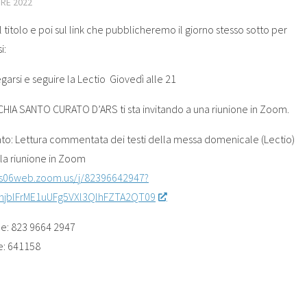
RE 2022
l titolo e poi sul link che pubblicheremo il giorno stesso sotto per
i:
garsi e seguire la Lectio Giovedì alle 21
IA SANTO CURATO D’ARS ti sta invitando a una riunione in Zoom.
o: Lettura commentata dei testi della messa domenicale (Lectio)
lla riunione in Zoom
us06web.zoom.us/j/82396642947?
jblFrME1uUFg5VXl3QlhFZTA2QT09
one: 823 9664 2947
e: 641158