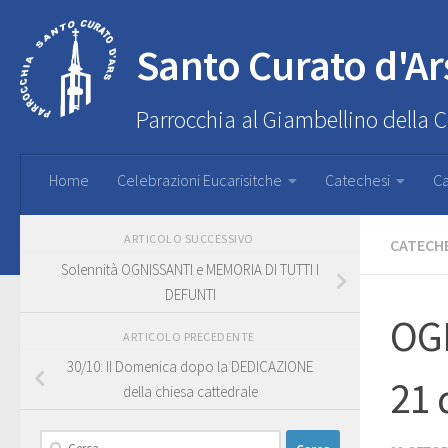
Santo Curato d'Ar
Parrocchia al Giambellino della 
Home
Celebrazioni Eucarisitche
Catechesi
Ca
ARTICOLO SUCCESSIVO
CATECH
Solennità OGNISSANTI e MEMORIA DI TUTTI I
DEFUNTI
OGN
ARTICOLO PRECEDENTE
30/10: II Domenica dopo la DEDICAZIONE
21 
della chiesa cattedrale
Ricerca