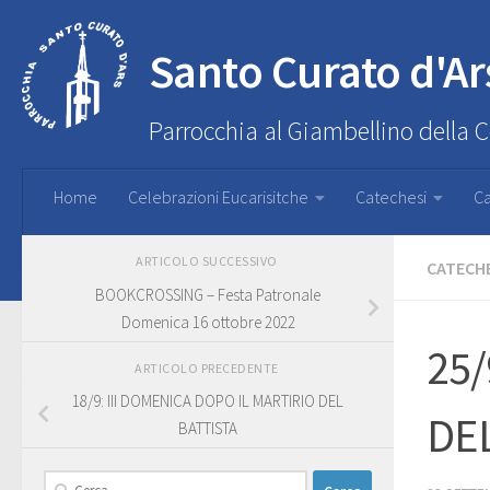
Santo Curato d'Ar
Parrocchia al Giambellino della 
Home
Celebrazioni Eucarisitche
Catechesi
Ca
ARTICOLO SUCCESSIVO
CATECH
BOOKCROSSING – Festa Patronale
Domenica 16 ottobre 2022
25/
ARTICOLO PRECEDENTE
18/9: III DOMENICA DOPO IL MARTIRIO DEL
DEL
BATTISTA
Ricerca