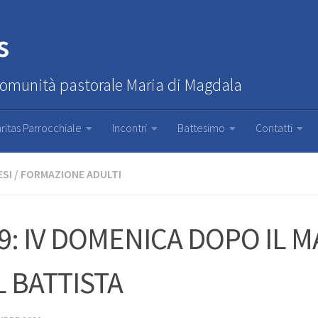
s
Comunità pastorale Maria di Magdala
ritas Parrocchiale
Incontri
Battesimo
Contatti
ESI
/
FORMAZIONE ADULTI
9: IV DOMENICA DOPO IL M
 BATTISTA