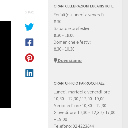
ORARI CELEBRAZIONI EUCARISTICHE
SHARE
Feriali (da lunedì a venerdì):
8.30
Sabato e prefestivi:
8.30 - 18.00
Domeniche e festivi:
8.30 - 10.30
Dove siamo
ORARI UFFICIO PARROCCHIALE
Lunedì, martedì e venerdì: ore
10,30 – 12,30 / 17,00 -19,00
Mercoledì: ore 10,30 – 12,30
Giovedì: ore 10,30 – 12,30 / 17,00
– 19,00
Telefono: 02 4223844