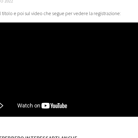
IO 2022
l titolo e poi sul video che segue per vedere la registrazione: