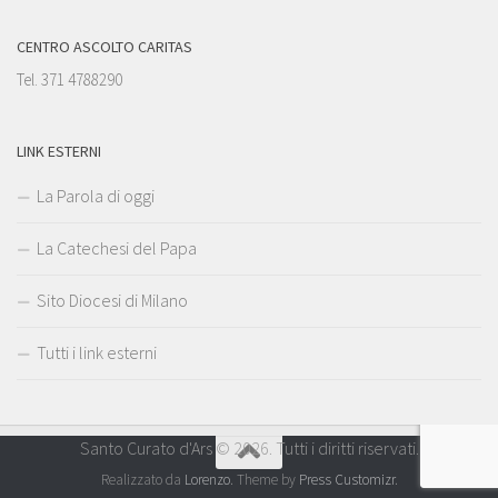
CENTRO ASCOLTO CARITAS
Tel. 371 4788290
LINK ESTERNI
La Parola di oggi
La Catechesi del Papa
Sito Diocesi di Milano
Tutti i link esterni
Santo Curato d'Ars © 2026. Tutti i diritti riservati.
Realizzato da
Lorenzo
. Theme by
Press Customizr
.