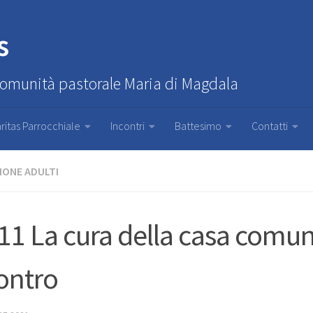
s
Comunità pastorale Maria di Magdala
ritas Parrocchiale
Incontri
Battesimo
Contatti
IONE ADULTI
11 La cura della casa comun
ontro