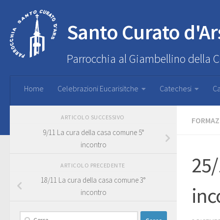
Santo Curato d'Ar
Parrocchia al Giambellino della 
Home
Celebrazioni Eucarisitche
Catechesi
Ca
ARTICOLO SUCCESSIVO
FORMAZ
9/11 La cura della casa comune 5°
incontro
25/
ARTICOLO PRECEDENTE
18/11 La cura della casa comune 3°
inc
incontro
Ricerca