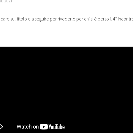
RE 2021
care sul titolo e a seguire per rivederlo per chi si è perso il 4° incontr