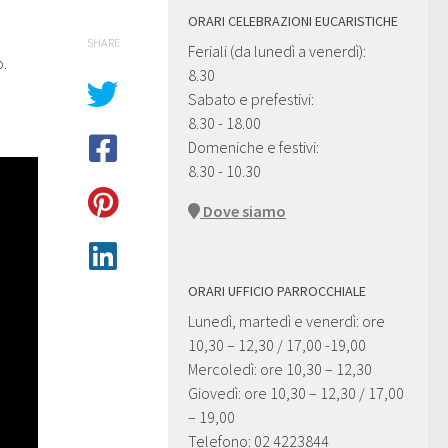
ORARI CELEBRAZIONI EUCARISTICHE
SHARE
Feriali (da lunedì a venerdì):
o.
8.30
Sabato e prefestivi:
8.30 - 18.00
Domeniche e festivi:
8.30 - 10.30
Dove siamo
ORARI UFFICIO PARROCCHIALE
Lunedì, martedì e venerdì: ore
10,30 – 12,30 / 17,00 -19,00
Mercoledì: ore 10,30 – 12,30
Giovedì: ore 10,30 – 12,30 / 17,00
– 19,00
Telefono: 02 4223844