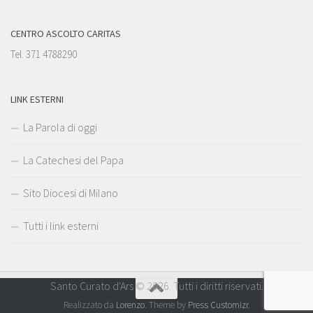
CENTRO ASCOLTO CARITAS
Tel. 371 4788290
LINK ESTERNI
La Parola di oggi
La Catechesi del Papa
Sito Diocesi di Milano
Tutti i link esterni
Santo Curato d'Ars © 2026. Tutti i diritti riservati.
Realizzato da
Lorenzo
. Theme by
Press Customizr
.