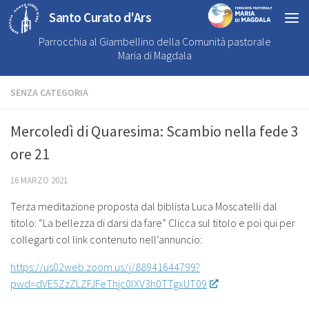
Santo Curato d'Ars
Parrocchia al Giambellino della Comunità pastorale
Maria di Magdala
SENZA CATEGORIA
Mercoledì di Quaresima: Scambio nella fede 3
ore 21
16 MARZO 2021
Terza meditazione proposta dal biblista Luca Moscatelli dal
titolo: “La bellezza di darsi da fare” Clicca sul titolo e poi qui per
collegarti col link contenuto nell’annuncio:
https://us02web.zoom.us/j/88941644799?
pwd=dVE5ZzZLZFJFeThjc0lXV3h0TTgxUT09