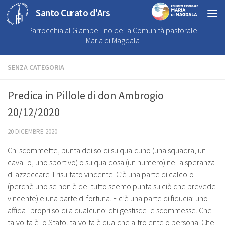
Santo Curato d'Ars
Parrocchia al Giambellino della Comunità pastorale
Maria di Magdala
SENZA CATEGORIA
Predica in Pillole di don Ambrogio
20/12/2020
20 DICEMBRE 2020
Chi scommette, punta dei soldi su qualcuno (una squadra, un
cavallo, uno sportivo) o su qualcosa (un numero) nella speranza
di azzeccare il risultato vincente. C’è una parte di calcolo
(perchè uno se non è del tutto scemo punta su ciò che prevede
vincente) e una parte di fortuna. E c’è una parte di fiducia: uno
affida i propri soldi a qualcuno: chi gestisce le scommesse. Che
talvolta è lo Stato, talvolta è qualche altro ente o persona. Che