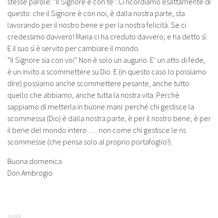
stesse parole: “Il Signore è con te”. Ci ricordiamo esattamente di
questo: che il Signore è con noi, è dalla nostra parte, sta
lavorando per il nostro bene e per la nostra felicità. Se ci
credessimo davvero! Maria ci ha creduto davvero; e ha detto sì.
E il suo sì è servito per cambiare il mondo.
“Il Signore sia con voi”. Non è solo un augurio. E’ un atto di fede,
è un invito a scommettere su Dio. E (in questo caso lo possiamo
dire) possiamo anche scommettere pesante, anche tutto
quello che abbiamo, anche tutta la nostra vita. Perchè
sappiamo di metterla in buone mani: perché chi gestisce la
scommessa (Dio) è dalla nostra parte, è per il nostro bene, è per
il bene del mondo intero …. non come chi gestisce le ns
scommesse (che pensa solo al proprio portafoglio!).
Buona domenica
Don Ambrogio
SHARE