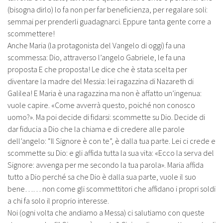
(bisogna dirlo) lo fa non per far beneficienza, per regalare soli:
semmai per prenderli guadagnarci. Eppure tanta gente corre a
scommettere!
Anche Maria (la protagonista del Vangelo di oggi) fa una
scommessa: Dio, attraverso l’angelo Gabriele, le fa una
proposta E che proposta! Le dice che è stata scelta per
diventare la madre del Messia: lei ragazzina di Nazareth di
Galilea! E Maria è una ragazzina ma non è affatto un’ingenua:
vuole capire. «Come avverrà questo, poiché non conosco
uomo?». Ma poi decide di fidarsi: scommette su Dio. Decide di
dar fiducia a Dio che la chiama e di credere alle parole
dell’angelo: “Il Signore è con te”, è dalla tua parte. Lei ci crede e
scommette su Dio: e gli affida tutta la sua vita: «Ecco la serva del
Signore: avvenga per me secondo la tua parola». Maria affida
tutto a Dio perché sa che Dio è dalla sua parte, vuole il suo
bene…… non come gli scommettitori che affidano i propri soldi
a chi fa solo il proprio interesse.
Noi (ogni volta che andiamo a Messa) ci salutiamo con queste