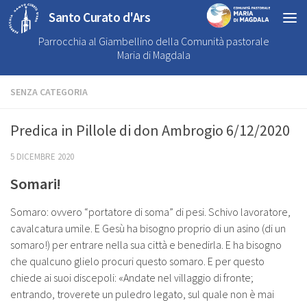
Santo Curato d'Ars
Parrocchia al Giambellino della Comunità pastorale
Maria di Magdala
SENZA CATEGORIA
Predica in Pillole di don Ambrogio 6/12/2020
5 DICEMBRE 2020
Somari!
Somaro: ovvero “portatore di soma” di pesi. Schivo lavoratore,
cavalcatura umile. E Gesù ha bisogno proprio di un asino (di un
somaro!) per entrare nella sua città e benedirla. E ha bisogno
che qualcuno glielo procuri questo somaro. E per questo
chiede ai suoi discepoli: «Andate nel villaggio di fronte;
entrando, troverete un puledro legato, sul quale non è mai