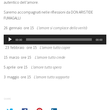
autentico dell’amore.
Saremo accompagnati nelle riflessioni da
DON ARISTIDE
FUMAGALLI
26
gennaio
ore 15
L’amore si compiace della verità
Audio
00:00
00:00
Player
23
febbraio
ore 15
L’amore tutto copre
15
marzo
ore 15
L’amore tutto crede
5
aprile
ore 15
L’amore tutto spera
3
maggio
ore 15
L’amore tutto sopporta
SHARE