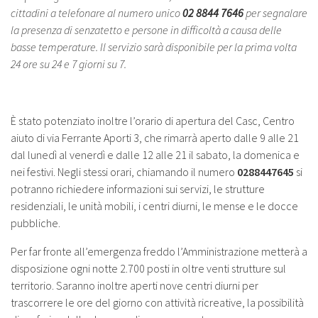
cittadini a telefonare al numero unico
02 8844 7646
per segnalare
la presenza di senzatetto e persone in difficoltà a causa delle
basse temperature. Il servizio sarà disponibile per la prima volta
24 ore su 24 e 7 giorni su 7.
È stato potenziato inoltre l’orario di apertura del Casc, Centro
aiuto di via Ferrante Aporti 3, che rimarrà aperto dalle 9 alle 21
dal lunedì al venerdì e dalle 12 alle 21 il sabato, la domenica e
nei festivi. Negli stessi orari, chiamando il numero
0288447645
si
potranno richiedere informazioni sui servizi, le strutture
residenziali, le unità mobili, i centri diurni, le mense e le docce
pubbliche.
Per far fronte all’emergenza freddo l’Amministrazione metterà a
disposizione ogni notte 2.700 posti in oltre venti strutture sul
territorio. Saranno inoltre aperti nove centri diurni per
trascorrere le ore del giorno con attività ricreative, la possibilità