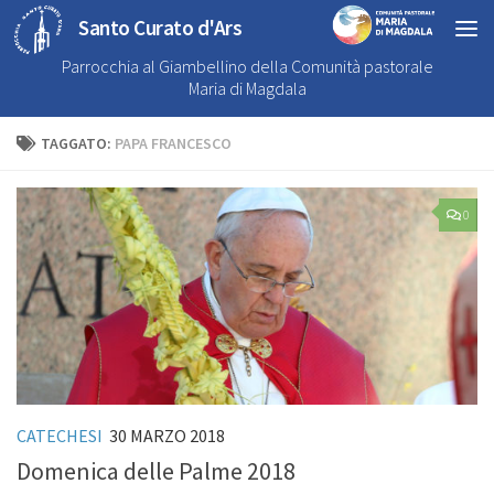
Santo Curato d'Ars
Parrocchia al Giambellino della Comunità pastorale
Maria di Magdala
TAGGATO:
PAPA FRANCESCO
0
CATECHESI
30 MARZO 2018
Domenica delle Palme 2018