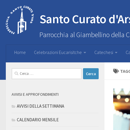
Santo Curato d'Ar
Parrocchia al Giambellino della 
Home
Celebrazioni Eucarisitche
Catechesi
Ca
TAG
Ricerca
per:
AVVISI E APPROFONDIMENTI
AVVISI DELLA SETTIMANA
CALENDARIO MENSILE