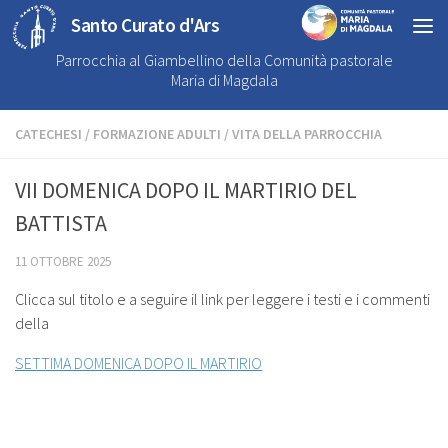
Santo Curato d'Ars
Parrocchia al Giambellino della Comunità pastorale
Maria di Magdala
CATECHESI
/
FORMAZIONE ADULTI
/
VITA DELLA PARROCCHIA
VII DOMENICA DOPO IL MARTIRIO DEL
BATTISTA
11 OTTOBRE 2025
Clicca sul titolo e a seguire il link per leggere i testi e i commenti
della
SETTIMA DOMENICA DOPO IL MARTIRIO