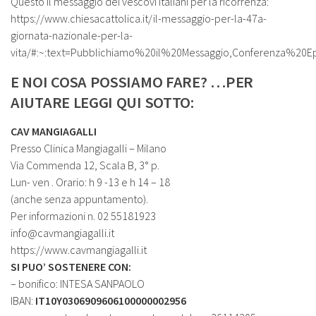
Questo il messaggio dei vescovi italiani per la ricorrenza:
https://www.chiesacattolica.it/il-messaggio-per-la-47a-
giornata-nazionale-per-la-
vita/#:~:text=Pubblichiamo%20il%20Messaggio,Conferenza%20Ep
E NOI COSA POSSIAMO FARE? …PER
AIUTARE LEGGI QUI SOTTO:
CAV MANGIAGALLI
Presso Clinica Mangiagalli – Milano
Via Commenda 12, Scala B, 3° p.
Lun- ven . Orario: h 9 -13 e h 14 – 18
(anche senza appuntamento).
Per informazioni n. 02 55181923
info@cavmangiagalli.it
https://www.cavmangiagalli.it
SI PUO’ SOSTENERE CON:
– bonifico: INTESA SANPAOLO
IBAN:
IT10Y0306909606100000002956