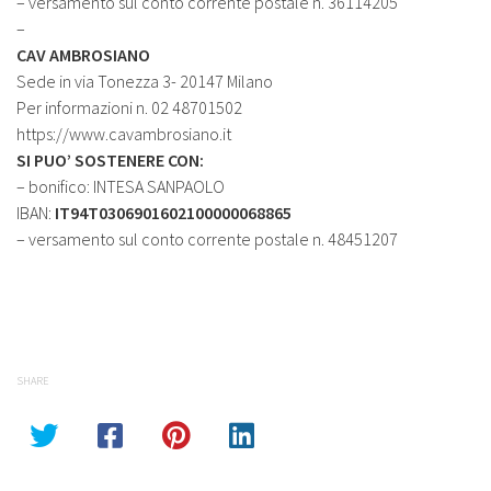
– versamento sul conto corrente postale n. 36114205
–
CAV AMBROSIANO
Sede in via Tonezza 3- 20147 Milano
Per informazioni n. 02 48701502
https://www.cavambrosiano.it
SI PUO’ SOSTENERE CON:
– bonifico: INTESA SANPAOLO
IBAN:
IT94T0306901602100000068865
– versamento sul conto corrente postale n. 48451207
SHARE