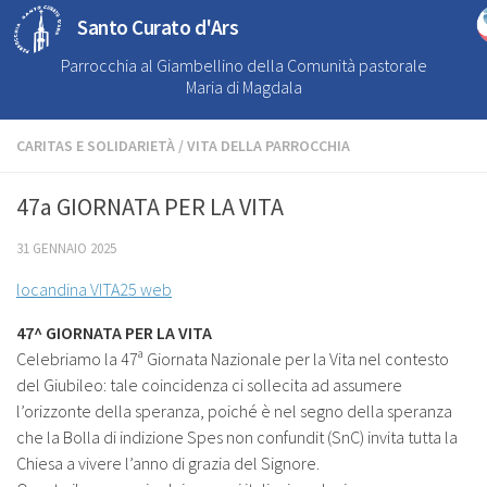
Santo Curato d'Ars
Parrocchia al Giambellino della Comunità pastorale
Maria di Magdala
CARITAS E SOLIDARIETÀ
/
VITA DELLA PARROCCHIA
47a GIORNATA PER LA VITA
31 GENNAIO 2025
locandina VITA25 web
47^ GIORNATA PER LA VITA
Celebriamo la 47ª Giornata Nazionale per la Vita nel contesto
del Giubileo: tale coincidenza ci sollecita ad assumere
l’orizzonte della speranza, poiché è nel segno della speranza
che la Bolla di indizione Spes non confundit (SnC) invita tutta la
Chiesa a vivere l’anno di grazia del Signore.