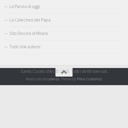
La Parola di oggi
La Catechesi del Papa
Sito Diocesi di Milano
Tutti i link esterni
Santo Curato d'Ars © 2026. Tutti i diritti riservati.
Realizzato da
Lorenzo
. Theme by
Press Customizr
.