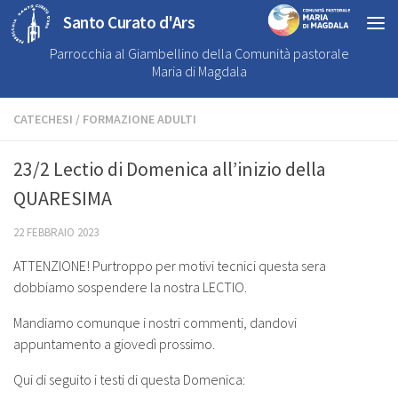
Santo Curato d'Ars
Parrocchia al Giambellino della Comunità pastorale
Maria di Magdala
CATECHESI
/
FORMAZIONE ADULTI
23/2 Lectio di Domenica all’inizio della
QUARESIMA
22 FEBBRAIO 2023
ATTENZIONE! Purtroppo per motivi tecnici questa sera
dobbiamo sospendere la nostra LECTIO.
Mandiamo comunque i nostri commenti, dandovi
appuntamento a giovedì prossimo.
Qui di seguito i testi di questa Domenica: