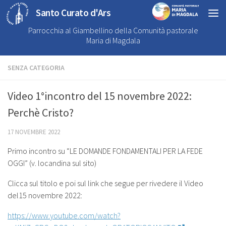
Santo Curato d'Ars
Parrocchia al Giambellino della Comunità pastorale
Maria di Magdala
SENZA CATEGORIA
Video 1°incontro del 15 novembre 2022:
Perchè Cristo?
17 NOVEMBRE 2022
Primo incontro su “LE DOMANDE FONDAMENTALI PER LA FEDE
OGGI” (v. locandina sul sito)
Clicca sul titolo e poi sul link che segue per rivedere il Video
del15 novembre 2022:
https://www.youtube.com/watch?