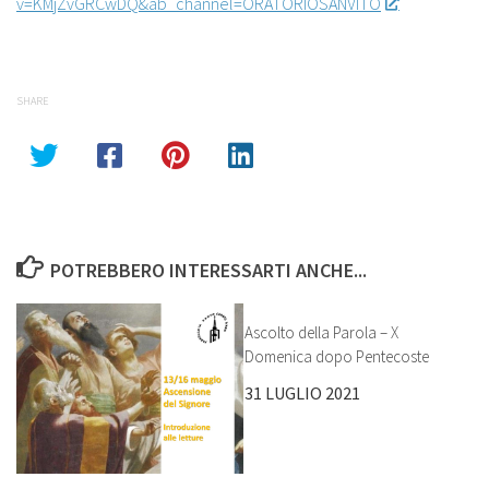
v=KMjZvGRCwDQ&ab_channel=ORATORIOSANVITO
SHARE
POTREBBERO INTERESSARTI ANCHE...
Ascolto della Parola – X
Domenica dopo Pentecoste
31 LUGLIO 2021