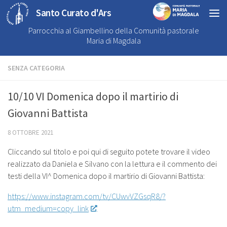
Santo Curato d'Ars
Parrocchia al Giambellino della Comunità pastorale
Maria di Magdala
SENZA CATEGORIA
10/10 VI Domenica dopo il martirio di
Giovanni Battista
8 OTTOBRE 2021
Cliccando sul titolo e poi qui di seguito potete trovare il video
realizzato da Daniela e Silvano con la lettura e il commento dei
testi della VI^ Domenica dopo il martirio di Giovanni Battista:
https://www.instagram.com/tv/CUwvVZGsqR8/?
utm_medium=copy_link