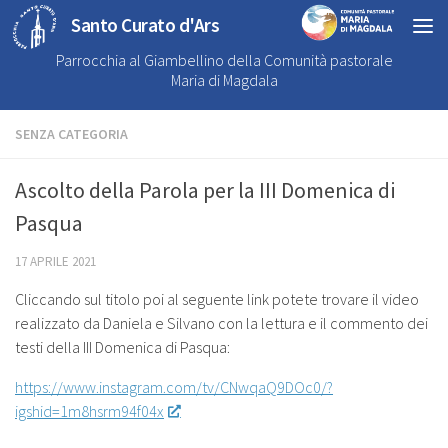
Santo Curato d'Ars
Parrocchia al Giambellino della Comunità pastorale
Maria di Magdala
SENZA CATEGORIA
Ascolto della Parola per la III Domenica di
Pasqua
17 APRILE 2021
Cliccando sul titolo poi al seguente link potete trovare il video
realizzato da Daniela e Silvano con la lettura e il commento dei
testi della III Domenica di Pasqua:
https://www.instagram.com/tv/CNwqaQ9DOc0/?
igshid=1m8hsrm94f04x